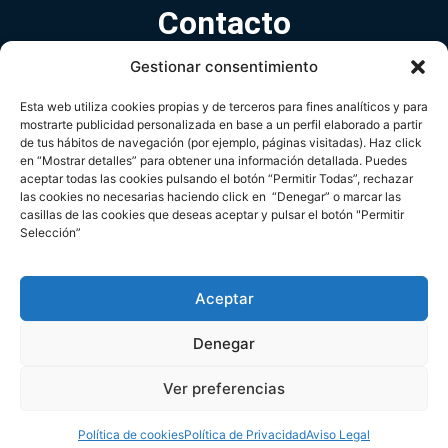
Contacto
Gestionar consentimiento
Avda. de Europa nº 26 B · Pozuelo de Alarcón · Madrid
Tlf. (+34) 91 709 33 98
Esta web utiliza cookies propias y de terceros para fines analíticos y para
mostrarte publicidad personalizada en base a un perfil elaborado a partir
spain.zielo@cbre.com
de tus hábitos de navegación (por ejemplo, páginas visitadas). Haz click
en “Mostrar detalles” para obtener una información detallada. Puedes
Política de Privacidad
Aviso Legal
Política de Cookies
aceptar todas las cookies pulsando el botón “Permitir Todas”, rechazar
2024 Zielo Shopping Pozuelo. Todos los derechos
las cookies no necesarias haciendo click en “Denegar” o marcar las
reservados.
casillas de las cookies que deseas aceptar y pulsar el botón "Permitir
Selección”
Aceptar
Denegar
Ver preferencias
Política de cookies
Política de Privacidad
Aviso Legal