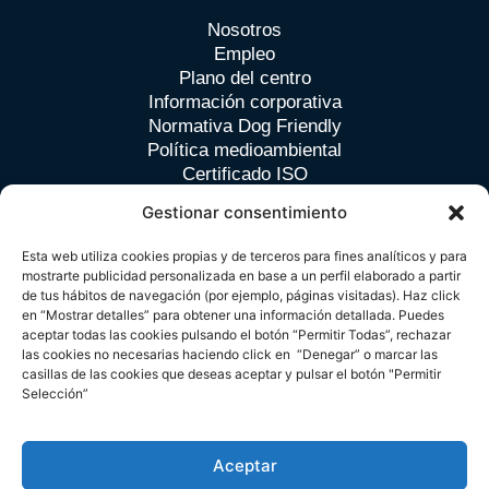
Nosotros
Empleo
Plano del centro
Información corporativa
Normativa Dog Friendly
Política medioambiental
Certificado ISO
Certificación BREEAM
Gestionar consentimiento
Esta web utiliza cookies propias y de terceros para fines analíticos y para
Contacto
mostrarte publicidad personalizada en base a un perfil elaborado a partir
de tus hábitos de navegación (por ejemplo, páginas visitadas). Haz click
en “Mostrar detalles” para obtener una información detallada. Puedes
Avda. de Europa nº 26 B · Pozuelo de Alarcón · Madrid
aceptar todas las cookies pulsando el botón “Permitir Todas”, rechazar
las cookies no necesarias haciendo click en “Denegar” o marcar las
Tlf. (+34) 91 709 33 98
casillas de las cookies que deseas aceptar y pulsar el botón "Permitir
spain.zielo@cbre.com
Selección”
Política de Privacidad
Aviso Legal
Política de Cookies
2024 Zielo Shopping Pozuelo. Todos los derechos
Aceptar
reservados.