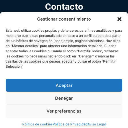
Contacto
Gestionar consentimiento
Avda. de Europa nº 26 B · Pozuelo de Alarcón · Madrid
Tlf. (+34) 91 709 33 98
Esta web utiliza cookies propias y de terceros para fines analíticos y para
mostrarte publicidad personalizada en base a un perfil elaborado a partir
spain.zielo@cbre.com
de tus hábitos de navegación (por ejemplo, páginas visitadas). Haz click
en “Mostrar detalles” para obtener una información detallada. Puedes
Política de Privacidad
Aviso Legal
Política de Cookies
aceptar todas las cookies pulsando el botón “Permitir Todas”, rechazar
2024 Zielo Shopping Pozuelo. Todos los derechos
las cookies no necesarias haciendo click en “Denegar” o marcar las
reservados.
casillas de las cookies que deseas aceptar y pulsar el botón "Permitir
Selección”
Aceptar
Denegar
Ver preferencias
Política de cookies
Política de Privacidad
Aviso Legal