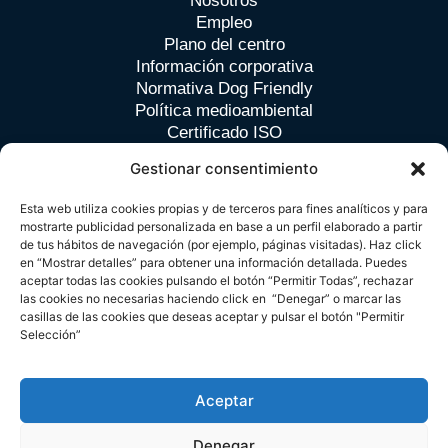
Nosotros
Empleo
Plano del centro
Información corporativa
Normativa Dog Friendly
Política medioambiental
Certificado ISO
Certificación BREEAM
Gestionar consentimiento
Esta web utiliza cookies propias y de terceros para fines analíticos y para
Contacto
mostrarte publicidad personalizada en base a un perfil elaborado a partir
de tus hábitos de navegación (por ejemplo, páginas visitadas). Haz click
en “Mostrar detalles” para obtener una información detallada. Puedes
Avda. de Europa nº 26 B · Pozuelo de Alarcón · Madrid
aceptar todas las cookies pulsando el botón “Permitir Todas”, rechazar
las cookies no necesarias haciendo click en “Denegar” o marcar las
Tlf. (+34) 91 709 33 98
casillas de las cookies que deseas aceptar y pulsar el botón "Permitir
spain.zielo@cbre.com
Selección”
Política de Privacidad
Aviso Legal
Política de Cookies
2024 Zielo Shopping Pozuelo. Todos los derechos
Aceptar
reservados.
Denegar