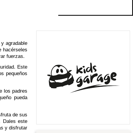
 y agradable
e hacérseles
ar fuerzas.
uridad. Este
los pequeños
e los padres
equeño pueda
sfruta de sus
. Dales este
s y disfrutar