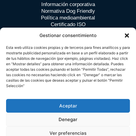
Información corporativa
Normativa Dog Friendly
Política medioambiental
Certificado ISO
Certificación BREEAM
Gestionar consentimiento
Esta web utiliza cookies propias y de terceros para fines analíticos y para
Contacto
mostrarte publicidad personalizada en base a un perfil elaborado a partir
de tus hábitos de navegación (por ejemplo, páginas visitadas). Haz click
en “Mostrar detalles” para obtener una información detallada. Puedes
Avda. de Europa nº 26 B · Pozuelo de Alarcón · Madrid
aceptar todas las cookies pulsando el botón “Permitir Todas”, rechazar
las cookies no necesarias haciendo click en “Denegar” o marcar las
Tlf. (+34) 91 709 33 98
casillas de las cookies que deseas aceptar y pulsar el botón "Permitir
spain.zielo@cbre.com
Selección”
Política de Privacidad
Aviso Legal
Política de Cookies
2024 Zielo Shopping Pozuelo. Todos los derechos
Aceptar
reservados.
Denegar
Ver preferencias