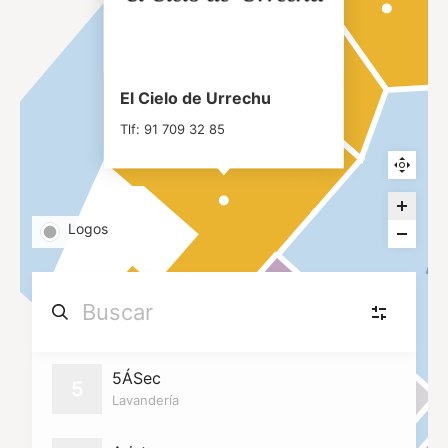
El Cielo de Urrechu
Tlf: 91 709 32 85
Logos
Moda, calzado y accesorios
(26)
5ÁSec
MC
5
Moda, calzado y accesorios
Lavandería
Cafés y dulces
(3)