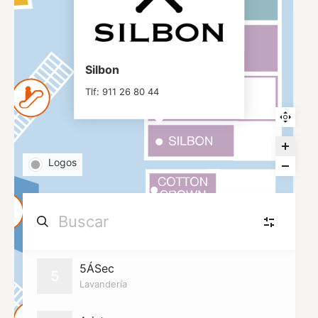
Silbon
Tlf: 911 26 80 44
Logos
Moda, calzado y accesorios
(26)
5ÁSec
MC
5
Moda, calzado y accesorios
Lavandería
Cafés y dulces
(3)