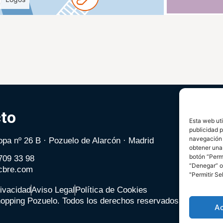
to
Esta web uti
publicidad p
navegación (
pa nº 26 B · Pozuelo de Alarcón · Madrid
obtener una
botón “Perm
 709 33 98
“Denegar” o 
cbre.com
"Permitir Se
rivacidad
Aviso Legal
Política de Cookies
hopping Pozuelo. Todos los derechos reservados.
A