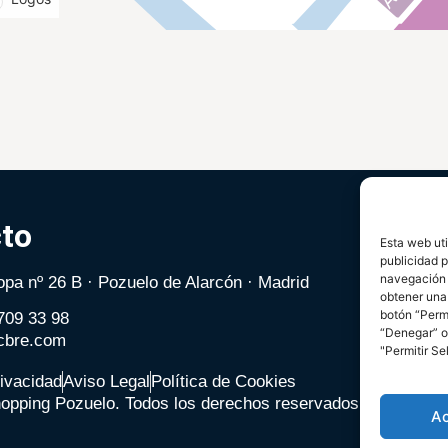
to
Esta web uti
publicidad p
navegación (
pa nº 26 B · Pozuelo de Alarcón · Madrid
obtener una
botón “Perm
 709 33 98
“Denegar” o 
cbre.com
"Permitir Se
rivacidad
Aviso Legal
Política de Cookies
hopping Pozuelo. Todos los derechos reservados.
A